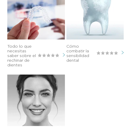
Todo lo que
Cómo
necesitas
combatir la
No
saber sobre el
sensibilidad
No
se
rechinar de
dental
se
han
dientes
han
enviado
enviado
calificacion
calificaciones
para
para
este
este
article
article