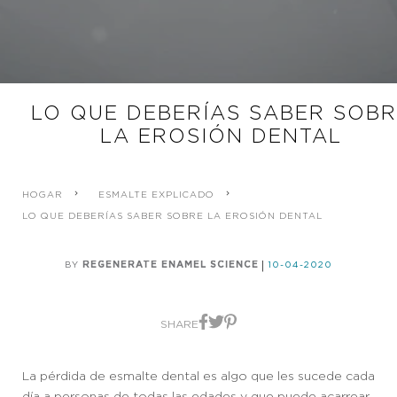
LO QUE DEBERÍAS SABER SOBR
LA EROSIÓN DENTAL
HOGAR
ESMALTE EXPLICADO
LO QUE DEBERÍAS SABER SOBRE LA EROSIÓN DENTAL
BY
REGENERATE ENAMEL SCIENCE
10-04-2020
Compartilhar no Faceboo
Compartilhar no X
Compartilhar no Pinte
SHARE
La pérdida de esmalte dental es algo que les sucede cada
día a personas de todas las edades y que puede acarrear