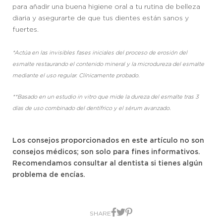
para añadir una buena higiene oral a tu rutina de belleza
diaria y asegurarte de que tus dientes están sanos y
fuertes.
*Actúa en las invisibles fases iniciales del proceso de erosión del
esmalte restaurando el contenido mineral y la microdureza del esmalte
mediante el uso regular. Clínicamente probado.
**Basado en un estudio in vitro que mide la dureza del esmalte tras 3
días de uso combinado del dentífrico y el sérum avanzado.
Los consejos proporcionados en este artículo no son
consejos médicos; son solo para fines informativos.
Recomendamos consultar al dentista si tienes algún
problema de encías.
Compartilhar no Faceboo
Compartilhar no X
Compartilhar no Pinte
SHARE