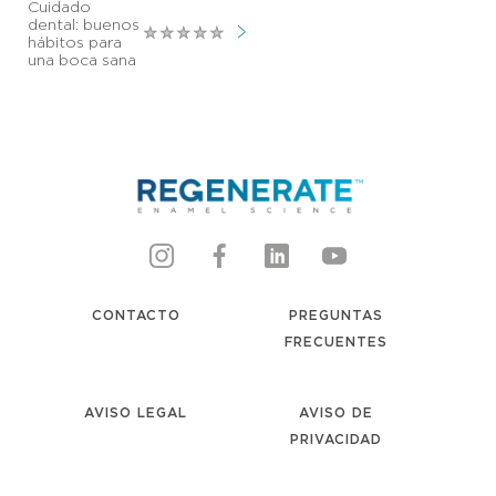
Cuidado
dental: buenos
No
hábitos para
se
una boca sana
han
enviado
calificaciones
para
este
article
CONTACTO
PREGUNTAS
FRECUENTES
AVISO LEGAL
AVISO DE
PRIVACIDAD